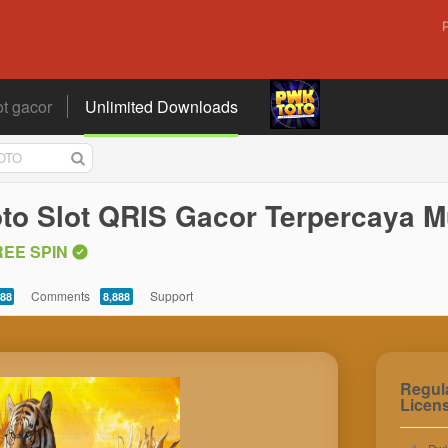
ot gacor
Unlimited Downloads
PWKTOTO
o Slot QRIS Gacor Terpercaya Mu
REE SPIN
Comments
Support
88
8,888
Regul
Licen
Regu
Inc