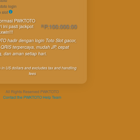
33
toto
luded:
toto login
by you or one client, in a single end
luded:
 slot
uct which end users
are not
charged for.
formasi PWKTOTO
otal price includes the item price and a
P.100.000.00
i ini pasti jackpot
R
 fee.
xwin!!!
 hadir dengan login Toto Slot gacor,
 QRIS terpercaya, mudah JP, cepat
 dan aman setiap hari.
s in US dollars and excludes tax and handling
fees
All Rights Reserved PWKTOTO
Contact the PWKTOTO Help Team