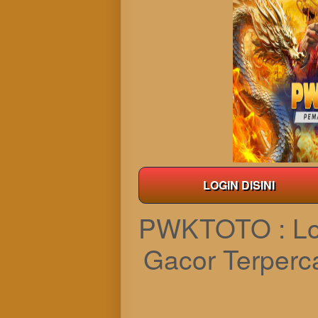
LOGIN DISINI
PWKTOTO : Log
Gacor Terperc