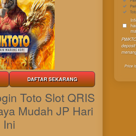
Pwk
Inc
Pwk
Use, 
Inc
Toto
prod
In
The t
har
buyer
ma
PWKTOTO
View
deposit
license
menang,
details
Price i
DAFTAR SEKARANG
in Toto Slot QRIS
aya Mudah JP Hari
Ini